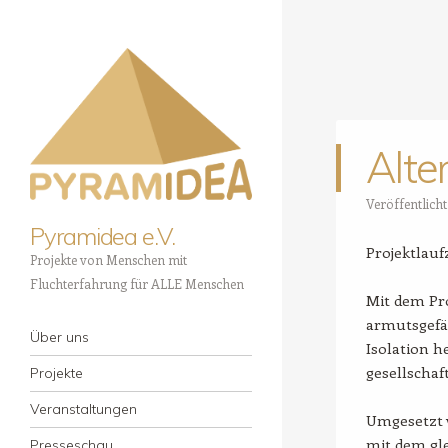
Alte
Veröffentlich
Pyramidea e.V.
Projektlaufz
Projekte von Menschen mit
Fluchterfahrung für ALLE Menschen
Mit dem Pro
armutsgefä
Menü
Zum Inhalt springen
Über uns
Isolation 
gesellschaf
Projekte
Veranstaltungen
Umgesetzt 
mit dem gle
Presseschau