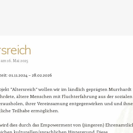
rsreich
t am
16. Mai 2025
eit: 01.11.2024 – 28.02.2026
jekt “Altersreich” wollen wir im ländlich geprägten Murrhardt
hrdete, ältere Menschen mit Fluchterfahrung aus der sozialen
herausholen, ihrer Vereinsamung entgegenwirken und und ihn
tliche Teilhabe ermöglichen.
wird dies durch das Empowerment von (jüngeren) Ehrenamtli
ichen kulturellen/sprachlichen Hintergrund. Diese