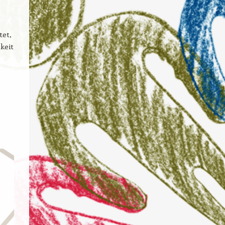
.
tet,
keit