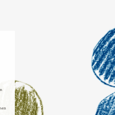
en
chen