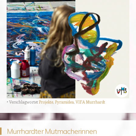
Verschlagwortet
Projekte
,
Pyramidea
,
VIFA Murrhardt
Murrhardter Mutmacherinnen